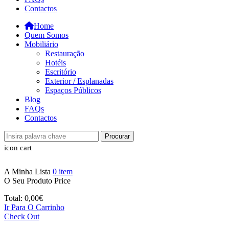
Contactos
Home
Quem Somos
Mobiliário
Restauração
Hotéis
Escritório
Exterior / Esplanadas
Espaços Públicos
Blog
FAQs
Contactos
Procurar
icon cart
A Minha Lista
0
item
O Seu Produto
Price
Total:
0,00
€
Ir Para O Carrinho
Check Out