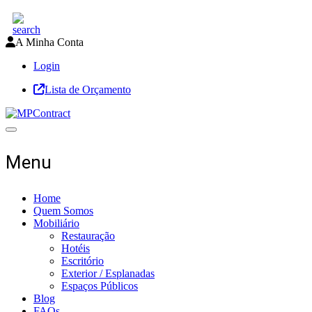
A Minha Conta
Login
Lista de Orçamento
Toggle navigation
Menu
Home
Quem Somos
Mobiliário
Restauração
Hotéis
Escritório
Exterior / Esplanadas
Espaços Públicos
Blog
FAQs