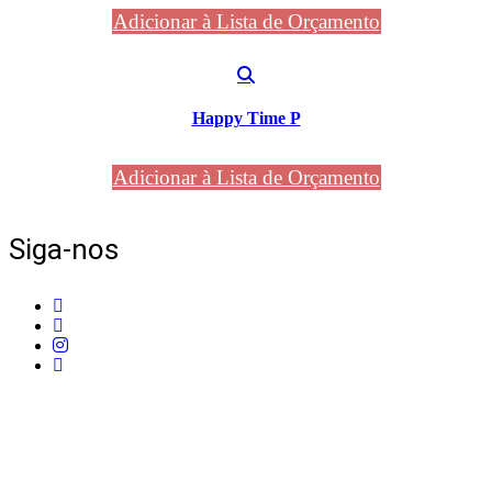
Adicionar à Lista de Orçamento
Happy Time P
Adicionar à Lista de Orçamento
Siga-nos
Telefone:
+351 211 653 331
Sede:
Av. do Atlântico, 16, Ed Panoramic, 14º,
Escritório 8 Parque das Nações – 1990-019 Lisboa
Email:
info@mpcontract.pt