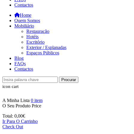
Contactos
Home
Quem Somos
Mobiliário
Restauração
Hotéis
Escritório
Exterior / Esplanadas
Espaços Públicos
Blog
FAQs
Contactos
Procurar
icon cart
A Minha Lista
0
item
O Seu Produto
Price
Total:
0,00
€
Ir Para O Carrinho
Check Out