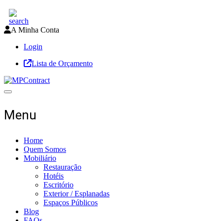
A Minha Conta
Login
Lista de Orçamento
Toggle navigation
Menu
Home
Quem Somos
Mobiliário
Restauração
Hotéis
Escritório
Exterior / Esplanadas
Espaços Públicos
Blog
FAQs