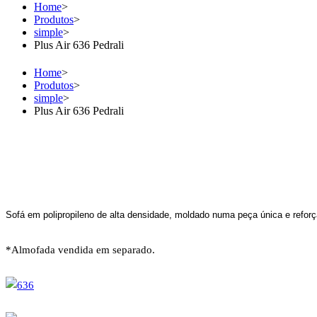
Home
>
Produtos
>
simple
>
Plus Air 636 Pedrali
Home
>
Produtos
>
simple
>
Plus Air 636 Pedrali
Sofá em polipropileno de alta densidade, moldado numa peça única e reforça
*Almofada vendida em separado.