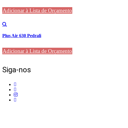
Adicionar à Lista de Orçamento
Plus Air 630 Pedrali
Adicionar à Lista de Orçamento
Siga-nos
Telefone:
+351 211 653 331
Sede:
Av. do Atlântico, 16, Ed Panoramic, 14º, Escritório 8 Parque das Naç
Email:
info@mpcontract.pt