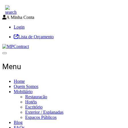
A Minha Conta
Login
Lista de Orçamento
Toggle navigation
Menu
Home
Quem Somos
Mobiliário
Restauração
Hotéis
Escritório
Exterior / Esplanadas
Espaços Públicos
Blog
FAQs