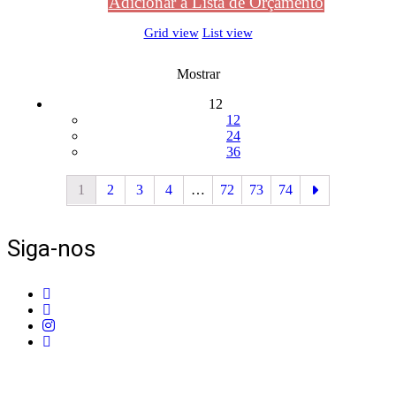
Adicionar à Lista de Orçamento
Grid view
List view
Mostrar
12
12
24
36
1
2
3
4
…
72
73
74
Siga-nos
Telefone:
+351 211 653 331