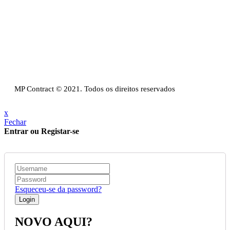
Sede:
Av. do Atlântico, 16, Ed Panoramic, 14º,
Escritório 8 Parque das Nações – 1990-019 Lisboa
Email:
info@mpcontract.pt
Política Privacidade & Política de Cookies
Resolução Alternativa de Litígios de Consumo
Livro de reclamações
MP Contract © 2021. Todos os direitos reservados
x
Fechar
Entrar ou Registar-se
Esqueceu-se da password?
NOVO AQUI?