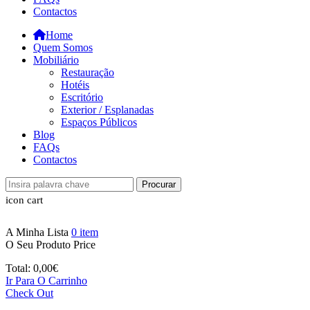
Contactos
Home
Quem Somos
Mobiliário
Restauração
Hotéis
Escritório
Exterior / Esplanadas
Espaços Públicos
Blog
FAQs
Contactos
Procurar
icon cart
A Minha Lista
0
item
O Seu Produto
Price
Total:
0,00
€
Ir Para O Carrinho
Check Out