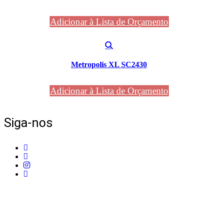
Adicionar à Lista de Orçamento
Metropolis XL SC2430
Adicionar à Lista de Orçamento
Siga-nos
Telefone:
+351 211 653 331
Sede:
Av. do Atlântico, 16, Ed Panoramic, 14º,
Escritório 8 Parque das Nações – 1990-019 Lisboa