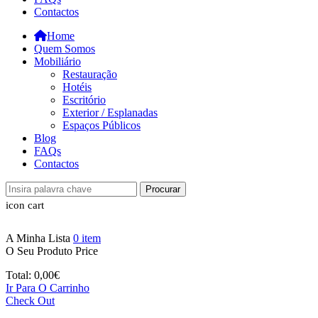
Contactos
Home
Quem Somos
Mobiliário
Restauração
Hotéis
Escritório
Exterior / Esplanadas
Espaços Públicos
Blog
FAQs
Contactos
Procurar
icon cart
A Minha Lista
0
item
O Seu Produto
Price
Total:
0,00
€
Ir Para O Carrinho
Check Out