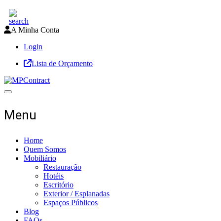
A Minha Conta
Login
Lista de Orçamento
Toggle navigation
Menu
Home
Quem Somos
Mobiliário
Restauração
Hotéis
Escritório
Exterior / Esplanadas
Espaços Públicos
Blog
FAQs