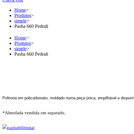
Home
>
Produtos
>
simple
>
Pasha 660 Pedrali
Home
>
Produtos
>
simple
>
Pasha 660 Pedrali
Poltrona em policarbonato, moldado numa peça única, empilhável e disponí
*Almofada vendida em separado.