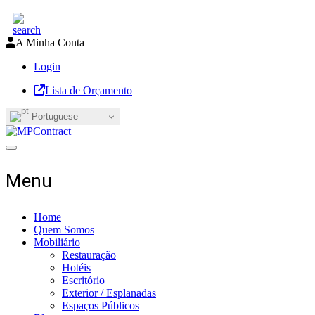
A Minha Conta
Login
Lista de Orçamento
Portuguese
Toggle navigation
Menu
Home
Quem Somos
Mobiliário
Restauração
Hotéis
Escritório
Exterior / Esplanadas
Espaços Públicos