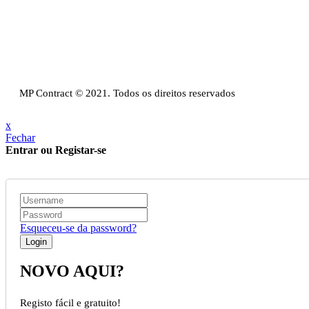
Email:
info@mpcontract.pt
Política Privacidade & Política de Cookies
Resolução Alternativa de Litígios de Consumo
Livro de reclamações
MP Contract © 2021. Todos os direitos reservados
x
Fechar
Entrar ou Registar-se
Esqueceu-se da password?
NOVO AQUI?
Registo fácil e gratuito!