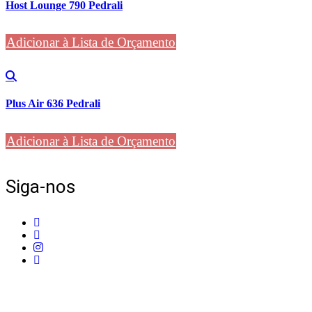
Host Lounge 790 Pedrali
Adicionar à Lista de Orçamento
Plus Air 636 Pedrali
Adicionar à Lista de Orçamento
Siga-nos
Telefone:
+351 211 653 331
Sede:
Av. do Atlântico, 16, Ed Panoramic, 14º, Escritório 8 Parque das Naç