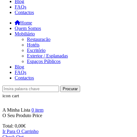
Blog
FAQs
Contactos
Home
Quem Somos
Mobiliário
Restauração
Hotéis
Escritório
Exterior / Esplanadas
Espaços Públicos
Blog
FAQs
Contactos
Procurar
icon cart
A Minha Lista
0
item
O Seu Produto
Price
Total:
0,00
€
Ir Para O Carrinho
Check Out