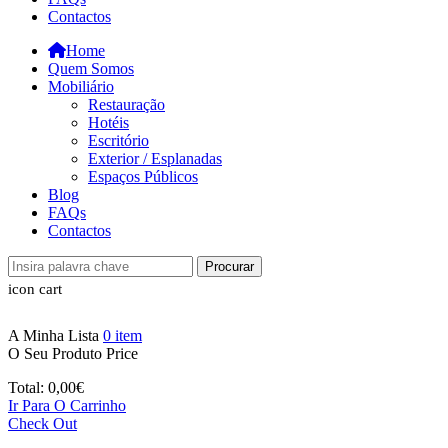
Contactos
Home
Quem Somos
Mobiliário
Restauração
Hotéis
Escritório
Exterior / Esplanadas
Espaços Públicos
Blog
FAQs
Contactos
Procurar
icon cart
A Minha Lista
0
item
O Seu Produto
Price
Total:
0,00
€
Ir Para O Carrinho
Check Out