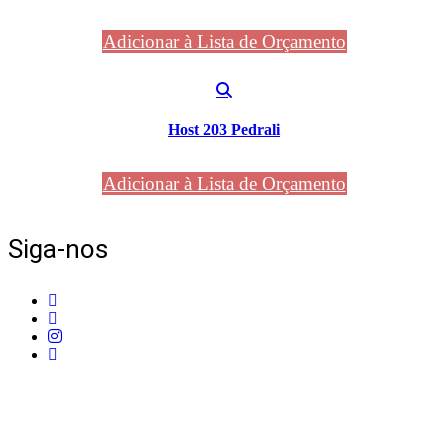
Adicionar à Lista de Orçamento
Host 203 Pedrali
Adicionar à Lista de Orçamento
Siga-nos
Telefone:
+351 211 653 331
Sede:
Av. do Atlântico, 16, Ed Panoramic, 14º,
Escritório 8 Parque das Nações – 1990-019 Lisboa