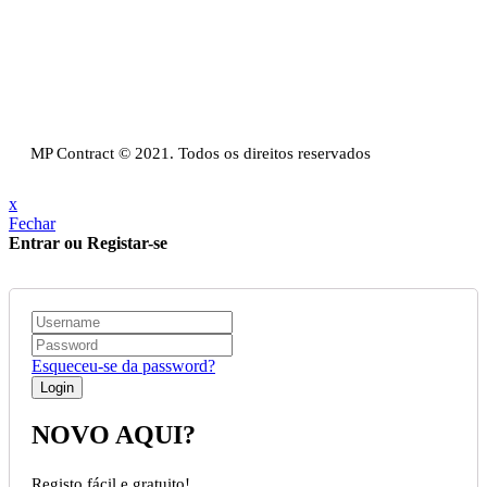
Email:
info@mpcontract.pt
Política Privacidade & Política de Cookies
Resolução Alternativa de Litígios de Consumo
Livro de reclamações
MP Contract © 2021. Todos os direitos reservados
x
Fechar
Entrar ou Registar-se
Esqueceu-se da password?
NOVO AQUI?
Registo fácil e gratuito!