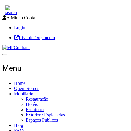
A Minha Conta
Login
Lista de Orçamento
Toggle navigation
Menu
Home
Quem Somos
Mobiliário
Restauração
Hotéis
Escritório
Exterior / Esplanadas
Espaços Públicos
Blog
FAQs