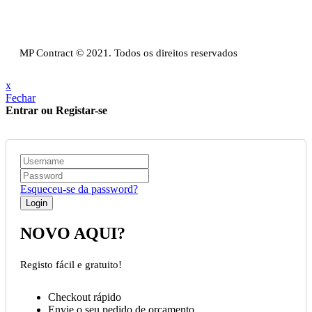
Política Privacidade & Política de Cookies
Resolução Alternativa de Litígios de Consumo
Livro de reclamações
MP Contract © 2021. Todos os direitos reservados
x
Fechar
Entrar ou Registar-se
Esqueceu-se da password?
NOVO AQUI?
Registo fácil e gratuito!
Checkout rápido
Envie o seu pedido de orçamento