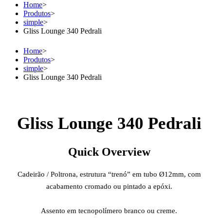
Home
>
Produtos
>
simple
>
Gliss Lounge 340 Pedrali
Home
>
Produtos
>
simple
>
Gliss Lounge 340 Pedrali
Gliss Lounge 340 Pedrali
Quick Overview
Cadeirão / Poltrona, estrutura “trenó” em tubo Ø12mm, com
acabamento cromado ou pintado a epóxi.
Assento em tecnopolímero branco ou creme.