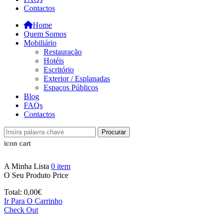
Contactos
Home
Quem Somos
Mobiliário
Restauração
Hotéis
Escritório
Exterior / Esplanadas
Espaços Públicos
Blog
FAQs
Contactos
Procurar
icon cart
A Minha Lista
0
item
O Seu Produto
Price
Total:
0,00
€
Ir Para O Carrinho
Check Out