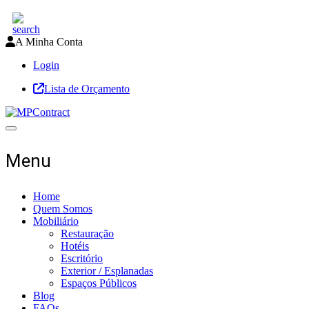
A Minha Conta
Login
Lista de Orçamento
Toggle navigation
Menu
Home
Quem Somos
Mobiliário
Restauração
Hotéis
Escritório
Exterior / Esplanadas
Espaços Públicos
Blog
FAQs