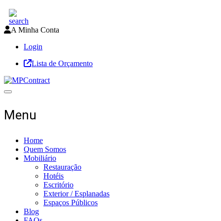
A Minha Conta
Login
Lista de Orçamento
Toggle navigation
Menu
Home
Quem Somos
Mobiliário
Restauração
Hotéis
Escritório
Exterior / Esplanadas
Espaços Públicos
Blog
FAQs