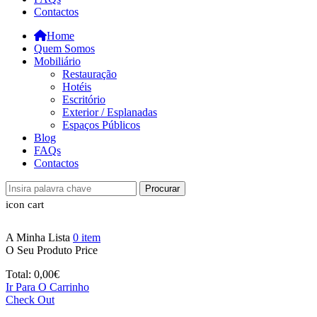
Contactos
Home
Quem Somos
Mobiliário
Restauração
Hotéis
Escritório
Exterior / Esplanadas
Espaços Públicos
Blog
FAQs
Contactos
Procurar
icon cart
A Minha Lista
0
item
O Seu Produto
Price
Total:
0,00
€
Ir Para O Carrinho
Check Out