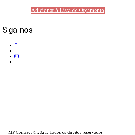
Adicionar à Lista de Orçamento
Siga-nos
Telefone:
+351 211 653 331
Sede:
Av. do Atlântico, 16, Ed Panoramic, 14º,
Escritório 8 Parque das Nações – 1990-019 Lisboa
Email:
info@mpcontract.pt
Política Privacidade & Política de Cookies
Resolução Alternativa de Litígios de Consumo
Livro de reclamações
MP Contract © 2021. Todos os direitos reservados