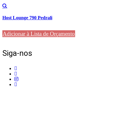
Host Lounge 790 Pedrali
Adicionar à Lista de Orçamento
Siga-nos
Telefone:
+351 211 653 331
Sede:
Av. do Atlântico, 16, Ed Panoramic, 14º, Escritório 8 Parque das Naç
Email:
info@mpcontract.pt
Política Privacidade & Política de Cookies