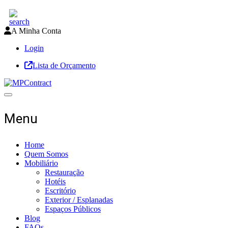
A Minha Conta
Login
Lista de Orçamento
Toggle navigation
Menu
Home
Quem Somos
Mobiliário
Restauração
Hotéis
Escritório
Exterior / Esplanadas
Espaços Públicos
Blog
FAQs