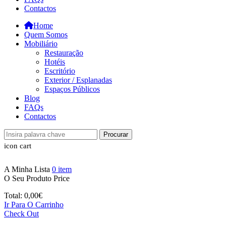
Contactos
Home
Quem Somos
Mobiliário
Restauração
Hotéis
Escritório
Exterior / Esplanadas
Espaços Públicos
Blog
FAQs
Contactos
Procurar
icon cart
A Minha Lista
0
item
O Seu Produto
Price
Total:
0,00
€
Ir Para O Carrinho
Check Out