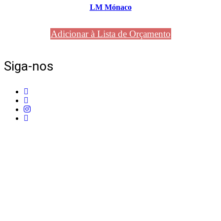
LM Mónaco
Adicionar à Lista de Orçamento
Siga-nos
Telefone:
+351 211 653 331
Sede:
Av. do Atlântico, 16, Ed Panoramic, 14º,
Escritório 8 Parque das Nações – 1990-019 Lisboa
Email:
info@mpcontract.pt
Política Privacidade & Política de Cookies
Resolução Alternativa de Litígios de Consumo