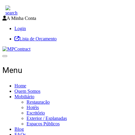
A Minha Conta
Login
Lista de Orçamento
Toggle navigation
Menu
Home
Quem Somos
Mobiliário
Restauração
Hotéis
Escritório
Exterior / Esplanadas
Espaços Públicos
Blog
FAQs