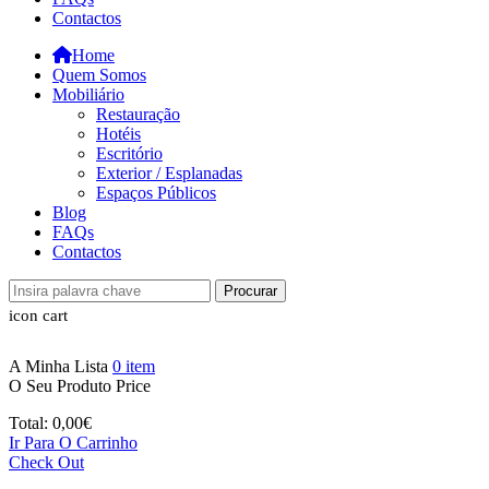
Contactos
Home
Quem Somos
Mobiliário
Restauração
Hotéis
Escritório
Exterior / Esplanadas
Espaços Públicos
Blog
FAQs
Contactos
Procurar
icon cart
A Minha Lista
0
item
O Seu Produto
Price
Total:
0,00
€
Ir Para O Carrinho
Check Out