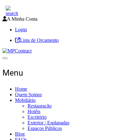
A Minha Conta
Login
Lista de Orçamento
Toggle navigation
Menu
Home
Quem Somos
Mobiliário
Restauração
Hotéis
Escritório
Exterior / Esplanadas
Espaços Públicos
Blog
FAQs