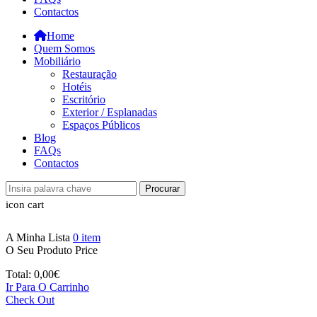
Contactos
Home
Quem Somos
Mobiliário
Restauração
Hotéis
Escritório
Exterior / Esplanadas
Espaços Públicos
Blog
FAQs
Contactos
Procurar
icon cart
A Minha Lista
0
item
O Seu Produto
Price
Total:
0,00
€
Ir Para O Carrinho
Check Out