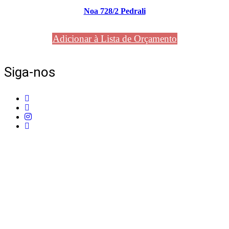
Noa 728/2 Pedrali
Adicionar à Lista de Orçamento
Siga-nos
Telefone:
+351 211 653 331
Sede:
Av. do Atlântico, 16, Ed Panoramic, 14º,
Escritório 8 Parque das Nações – 1990-019 Lisboa
Email:
info@mpcontract.pt
Política Privacidade & Política de Cookies
Resolução Alternativa de Litígios de Consumo