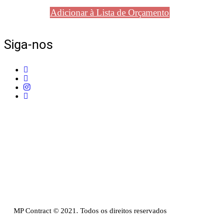
Adicionar à Lista de Orçamento
Siga-nos
Telefone:
+351 211 653 331
Sede:
Av. do Atlântico, 16, Ed Panoramic, 14º,
Escritório 8 Parque das Nações – 1990-019 Lisboa
Email:
info@mpcontract.pt
Política Privacidade & Política de Cookies
Resolução Alternativa de Litígios de Consumo
Livro de reclamações
MP Contract © 2021. Todos os direitos reservados