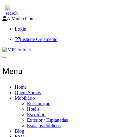
A Minha Conta
Login
Lista de Orçamento
Toggle navigation
Menu
Home
Quem Somos
Mobiliário
Restauração
Hotéis
Escritório
Exterior / Esplanadas
Espaços Públicos
Blog
FAQs