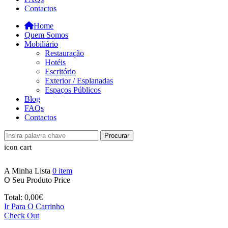
Contactos
Home
Quem Somos
Mobiliário
Restauração
Hotéis
Escritório
Exterior / Esplanadas
Espaços Públicos
Blog
FAQs
Contactos
Procurar
icon cart
A Minha Lista
0
item
O Seu Produto
Price
Total:
0,00
€
Ir Para O Carrinho
Check Out