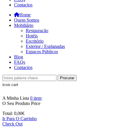
Contactos
Home
Quem Somos
Mobiliário
Restauração
Hotéis
Escritório
Exterior / Esplanadas
Espaços Públicos
Blog
FAQs
Contactos
Procurar
icon cart
A Minha Lista
0
item
O Seu Produto
Price
Total:
0,00
€
Ir Para O Carrinho
Check Out