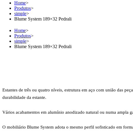
Home
>
Produtos
>
simple
>
Blume System 189×32 Pedrali
Home
>
Produtos
>
simple
>
Blume System 189×32 Pedrali
Estantes de três ou quatro níveis, estrutura em aço com união das peç
durabilidade da estante.
Vários acabamentos em alumínio anodizado natural ou numa ampla gama
O mobiliário Blume System adota o mesmo perfil sofisticado em form