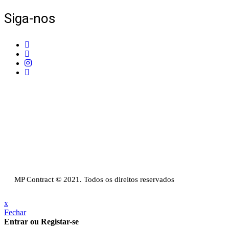
Siga-nos
Telefone:
+351 211 653 331
Sede:
Av. do Atlântico, 16, Ed Panoramic, 14º, Escritório 8 Parque das Naç
Email:
info@mpcontract.pt
Política Privacidade & Política de Cookies
Resolução Alternativa de Litígios de Consumo
Livro de reclamações
MP Contract © 2021. Todos os direitos reservados
x
Fechar
Entrar ou Registar-se