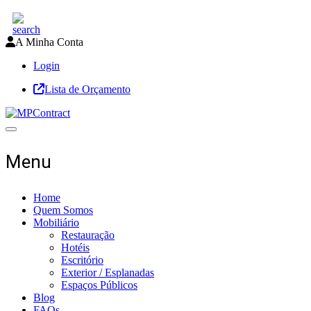
A Minha Conta
Login
Lista de Orçamento
Toggle navigation
Menu
Home
Quem Somos
Mobiliário
Restauração
Hotéis
Escritório
Exterior / Esplanadas
Espaços Públicos
Blog
FAQs