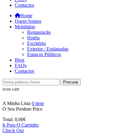
Contactos
Home
Quem Somos
Mobiliário
Restauração
Hotéis
Escritório
Exterior / Esplanadas
Espaços Públicos
Blog
FAQs
Contactos
Procurar
icon cart
A Minha Lista
0
item
O Seu Produto
Price
Total:
0,00
€
Ir Para O Carrinho
Check Out