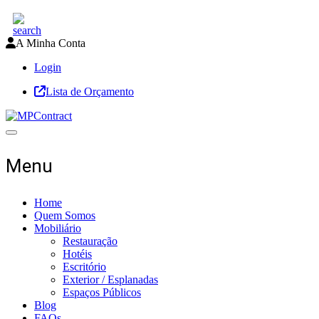
A Minha Conta
Login
Lista de Orçamento
Toggle navigation
Menu
Home
Quem Somos
Mobiliário
Restauração
Hotéis
Escritório
Exterior / Esplanadas
Espaços Públicos
Blog
FAQs