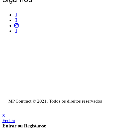
Telefone:
+351 211 653 331
Sede:
Av. do Atlântico, 16, Ed Panoramic, 14º,
Escritório 8 Parque das Nações – 1990-019 Lisboa
Email:
info@mpcontract.pt
Política Privacidade & Política de Cookies
Resolução Alternativa de Litígios de Consumo
Livro de reclamações
MP Contract © 2021. Todos os direitos reservados
x
Fechar
Entrar ou Registar-se