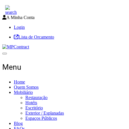
A Minha Conta
Login
Lista de Orçamento
Toggle navigation
Menu
Home
Quem Somos
Mobiliário
Restauração
Hotéis
Escritório
Exterior / Esplanadas
Espaços Públicos
Blog
FAQs