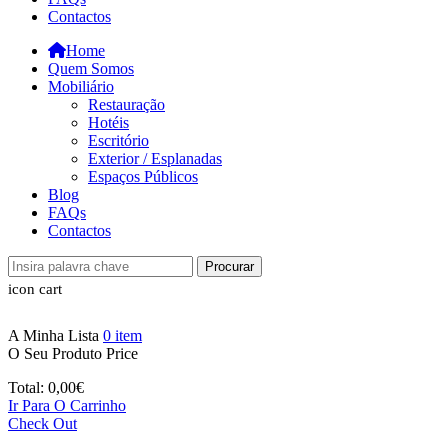
Contactos
Home
Quem Somos
Mobiliário
Restauração
Hotéis
Escritório
Exterior / Esplanadas
Espaços Públicos
Blog
FAQs
Contactos
Procurar
icon cart
A Minha Lista
0
item
O Seu Produto
Price
Total:
0,00
€
Ir Para O Carrinho
Check Out