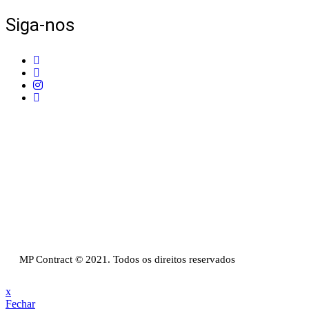
Siga-nos
Telefone:
+351 211 653 331
Sede:
Av. do Atlântico, 16, Ed Panoramic, 14º,
Escritório 8 Parque das Nações – 1990-019 Lisboa
Email:
info@mpcontract.pt
Política Privacidade & Política de Cookies
Resolução Alternativa de Litígios de Consumo
Livro de reclamações
MP Contract © 2021. Todos os direitos reservados
x
Fechar