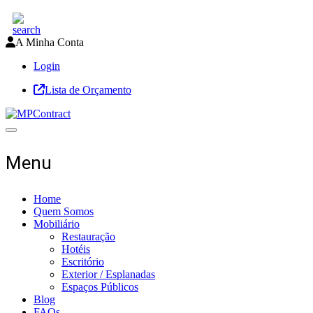
A Minha Conta
Login
Lista de Orçamento
Toggle navigation
Menu
Home
Quem Somos
Mobiliário
Restauração
Hotéis
Escritório
Exterior / Esplanadas
Espaços Públicos
Blog
FAQs