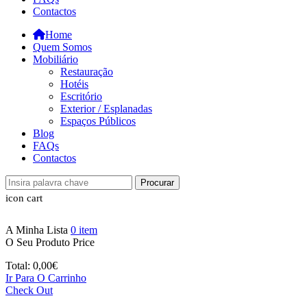
Contactos
Home
Quem Somos
Mobiliário
Restauração
Hotéis
Escritório
Exterior / Esplanadas
Espaços Públicos
Blog
FAQs
Contactos
Procurar
icon cart
A Minha Lista
0
item
O Seu Produto
Price
Total:
0,00
€
Ir Para O Carrinho
Check Out