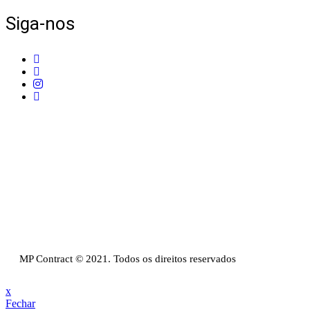
Siga-nos
Telefone:
+351 211 653 331
Sede:
Av. do Atlântico, 16, Ed Panoramic, 14º,
Escritório 8 Parque das Nações – 1990-019 Lisboa
Email:
info@mpcontract.pt
Política Privacidade & Política de Cookies
Resolução Alternativa de Litígios de Consumo
Livro de reclamações
MP Contract © 2021. Todos os direitos reservados
x
Fechar