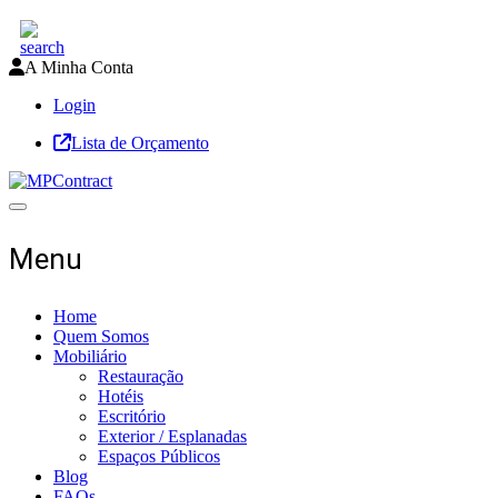
A Minha Conta
Login
Lista de Orçamento
Toggle navigation
Menu
Home
Quem Somos
Mobiliário
Restauração
Hotéis
Escritório
Exterior / Esplanadas
Espaços Públicos
Blog
FAQs