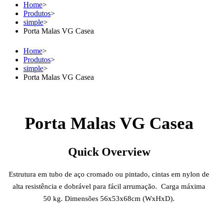
Home
>
Produtos
>
simple
>
Porta Malas VG Casea
Home
>
Produtos
>
simple
>
Porta Malas VG Casea
Porta Malas VG Casea
Quick Overview
Estrutura em tubo de aço cromado ou pintado, cintas em nylon de
alta resistência e dobrável para fácil arrumação. Carga máxima
50 kg. Dimensões 56x53x68cm (WxHxD).