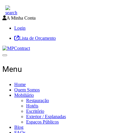
A Minha Conta
Login
Lista de Orçamento
Toggle navigation
Menu
Home
Quem Somos
Mobiliário
Restauração
Hotéis
Escritório
Exterior / Esplanadas
Espaços Públicos
Blog
FAQs