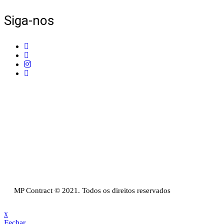
Siga-nos
Telefone:
+351 211 653 331
Sede:
Av. do Atlântico, 16, Ed Panoramic, 14º,
Escritório 8 Parque das Nações – 1990-019 Lisboa
Email:
info@mpcontract.pt
Política Privacidade & Política de Cookies
Resolução Alternativa de Litígios de Consumo
Livro de reclamações
MP Contract © 2021. Todos os direitos reservados
x
Fechar