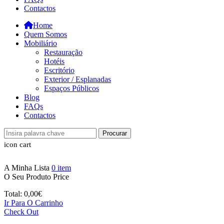
Contactos
Home
Quem Somos
Mobiliário
Restauração
Hotéis
Escritório
Exterior / Esplanadas
Espaços Públicos
Blog
FAQs
Contactos
Procurar
icon cart
A Minha Lista
0
item
O Seu Produto
Price
Total:
0,00
€
Ir Para O Carrinho
Check Out