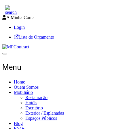
A Minha Conta
Login
Lista de Orçamento
Toggle navigation
Menu
Home
Quem Somos
Mobiliário
Restauração
Hotéis
Escritório
Exterior / Esplanadas
Espaços Públicos
Blog
FAQs