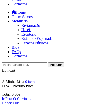
Contactos
Home
Quem Somos
Mobiliário
Restauração
Hotéis
Escritório
Exterior / Esplanadas
Espaços Públicos
Blog
FAQs
Contactos
Procurar
icon cart
A Minha Lista
0
item
O Seu Produto
Price
Total:
0,00
€
Ir Para O Carrinho
Check Out