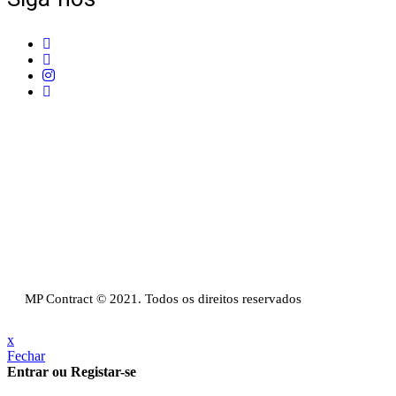
Telefone:
+351 211 653 331
Sede:
Av. do Atlântico, 16, Ed Panoramic, 14º,
Escritório 8 Parque das Nações – 1990-019 Lisboa
Email:
info@mpcontract.pt
Política Privacidade & Política de Cookies
Resolução Alternativa de Litígios de Consumo
Livro de reclamações
MP Contract © 2021. Todos os direitos reservados
x
Fechar
Entrar ou Registar-se