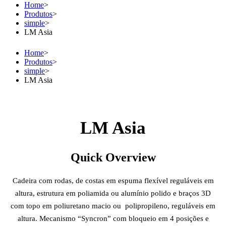
Home
>
Produtos
>
simple
>
LM Asia
Home
>
Produtos
>
simple
>
LM Asia
LM Asia
Quick Overview
Cadeira com rodas, de costas em espuma flexível reguláveis em
altura, estrutura em poliamida ou alumínio polido e braços 3D
com topo em poliuretano macio ou polipropileno, reguláveis em
altura. Mecanismo “Syncron” com bloqueio em 4 posições e