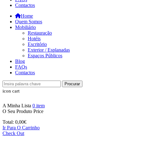
Contactos
Home
Quem Somos
Mobiliário
Restauração
Hotéis
Escritório
Exterior / Esplanadas
Espaços Públicos
Blog
FAQs
Contactos
Procurar
icon cart
A Minha Lista
0
item
O Seu Produto
Price
Total:
0,00
€
Ir Para O Carrinho
Check Out