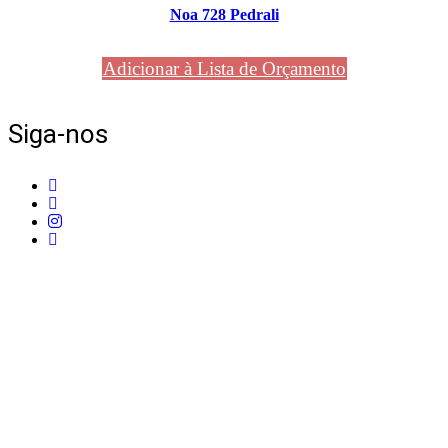
Noa 728 Pedrali
Adicionar à Lista de Orçamento
Siga-nos
Telefone:
+351 211 653 331
Sede:
Av. do Atlântico, 16, Ed Panoramic, 14º,
Escritório 8 Parque das Nações – 1990-019 Lisboa
Email:
info@mpcontract.pt
Política Privacidade & Política de Cookies
Resolução Alternativa de Litígios de Consumo