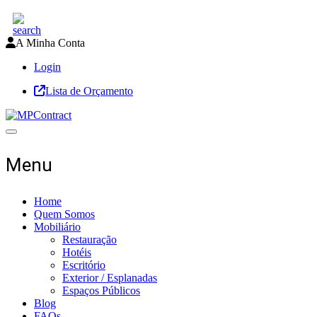
A Minha Conta
Login
Lista de Orçamento
Toggle navigation
Menu
Home
Quem Somos
Mobiliário
Restauração
Hotéis
Escritório
Exterior / Esplanadas
Espaços Públicos
Blog
FAQs