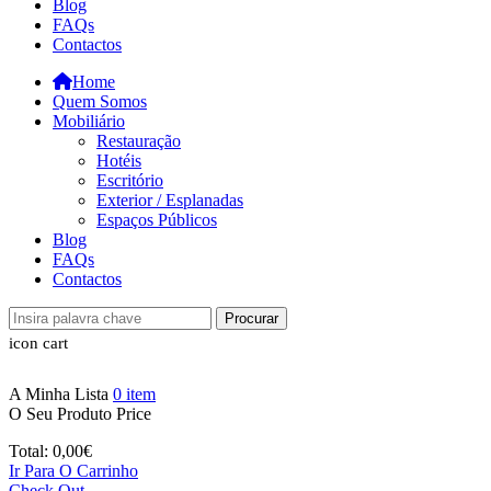
Blog
FAQs
Contactos
Home
Quem Somos
Mobiliário
Restauração
Hotéis
Escritório
Exterior / Esplanadas
Espaços Públicos
Blog
FAQs
Contactos
Procurar
icon cart
A Minha Lista
0
item
O Seu Produto
Price
Total:
0,00
€
Ir Para O Carrinho
Check Out