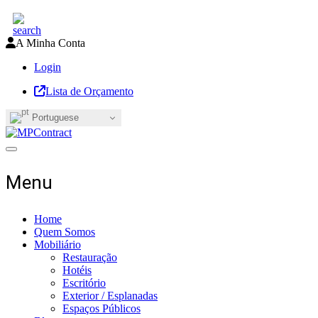
A Minha Conta
Login
Lista de Orçamento
Portuguese
Toggle navigation
Menu
Home
Quem Somos
Mobiliário
Restauração
Hotéis
Escritório
Exterior / Esplanadas
Espaços Públicos