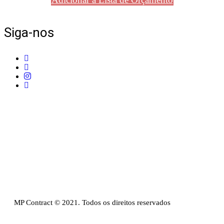
Siga-nos
Telefone:
+351 211 653 331
Sede:
Av. do Atlântico, 16, Ed Panoramic, 14º,
Escritório 8 Parque das Nações – 1990-019 Lisboa
Email:
info@mpcontract.pt
Política Privacidade & Política de Cookies
Resolução Alternativa de Litígios de Consumo
Livro de reclamações
MP Contract © 2021. Todos os direitos reservados