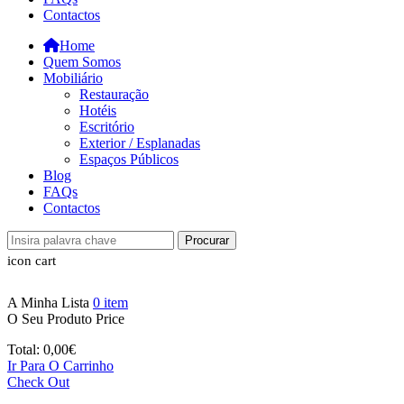
Contactos
Home
Quem Somos
Mobiliário
Restauração
Hotéis
Escritório
Exterior / Esplanadas
Espaços Públicos
Blog
FAQs
Contactos
Procurar
icon cart
A Minha Lista
0
item
O Seu Produto
Price
Total:
0,00
€
Ir Para O Carrinho
Check Out