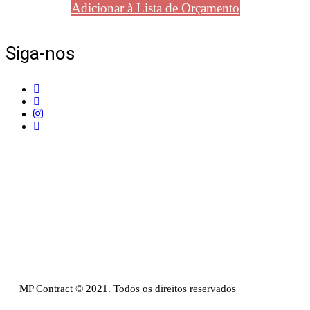
Adicionar à Lista de Orçamento
Siga-nos
Telefone:
+351 211 653 331
Sede:
Av. do Atlântico, 16, Ed Panoramic, 14º,
Escritório 8 Parque das Nações – 1990-019 Lisboa
Email:
info@mpcontract.pt
Política Privacidade & Política de Cookies
Resolução Alternativa de Litígios de Consumo
Livro de reclamações
MP Contract © 2021. Todos os direitos reservados