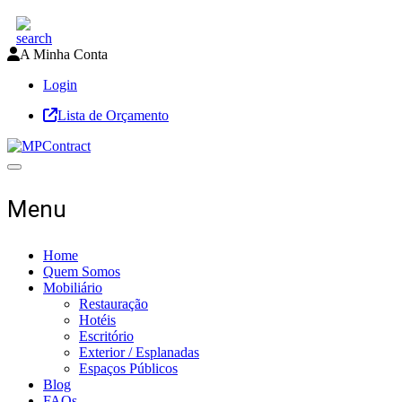
A Minha Conta
Login
Lista de Orçamento
Toggle navigation
Menu
Home
Quem Somos
Mobiliário
Restauração
Hotéis
Escritório
Exterior / Esplanadas
Espaços Públicos
Blog
FAQs