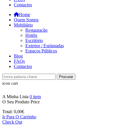
Contactos
Home
Quem Somos
Mobiliário
Restauração
Hotéis
Escritório
Exterior / Esplanadas
Espaços Públicos
Blog
FAQs
Contactos
Procurar
icon cart
A Minha Lista
0
item
O Seu Produto
Price
Total:
0,00
€
Ir Para O Carrinho
Check Out