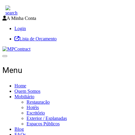
A Minha Conta
Login
Lista de Orçamento
Toggle navigation
Menu
Home
Quem Somos
Mobiliário
Restauração
Hotéis
Escritório
Exterior / Esplanadas
Espaços Públicos
Blog
FAQs