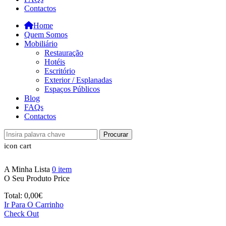
Contactos
Home
Quem Somos
Mobiliário
Restauração
Hotéis
Escritório
Exterior / Esplanadas
Espaços Públicos
Blog
FAQs
Contactos
Procurar
icon cart
A Minha Lista
0
item
O Seu Produto
Price
Total:
0,00
€
Ir Para O Carrinho
Check Out