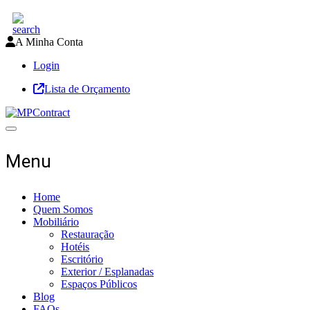
A Minha Conta
Login
Lista de Orçamento
Toggle navigation
Menu
Home
Quem Somos
Mobiliário
Restauração
Hotéis
Escritório
Exterior / Esplanadas
Espaços Públicos
Blog
FAQs