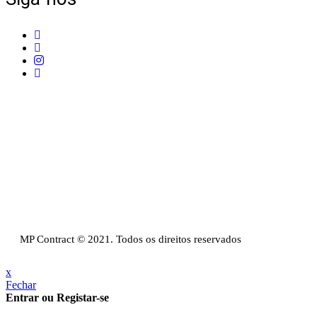
Telefone:
+351 211 653 331
Sede:
Av. do Atlântico, 16, Ed Panoramic, 14º,
Escritório 8 Parque das Nações – 1990-019 Lisboa
Email:
info@mpcontract.pt
Política Privacidade & Política de Cookies
Resolução Alternativa de Litígios de Consumo
Livro de reclamações
MP Contract © 2021. Todos os direitos reservados
x
Fechar
Entrar ou Registar-se