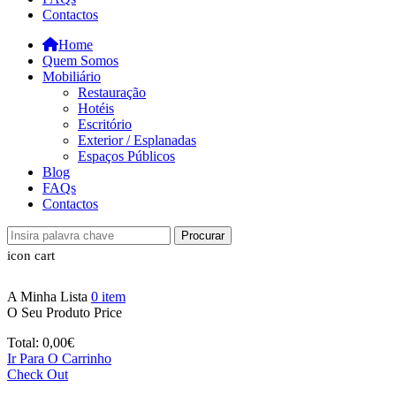
Contactos
Home
Quem Somos
Mobiliário
Restauração
Hotéis
Escritório
Exterior / Esplanadas
Espaços Públicos
Blog
FAQs
Contactos
Procurar
icon cart
A Minha Lista
0
item
O Seu Produto
Price
Total:
0,00
€
Ir Para O Carrinho
Check Out