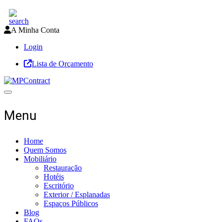
A Minha Conta
Login
Lista de Orçamento
Toggle navigation
Menu
Home
Quem Somos
Mobiliário
Restauração
Hotéis
Escritório
Exterior / Esplanadas
Espaços Públicos
Blog
FAQs