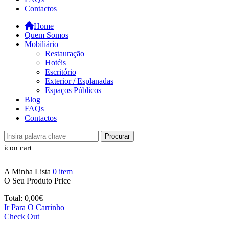
Contactos
Home
Quem Somos
Mobiliário
Restauração
Hotéis
Escritório
Exterior / Esplanadas
Espaços Públicos
Blog
FAQs
Contactos
Procurar
icon cart
A Minha Lista
0
item
O Seu Produto
Price
Total:
0,00
€
Ir Para O Carrinho
Check Out