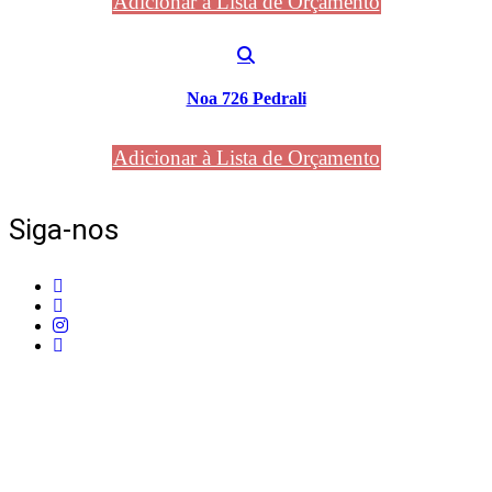
Adicionar à Lista de Orçamento
Noa 726 Pedrali
Adicionar à Lista de Orçamento
Siga-nos
Telefone:
+351 211 653 331
Sede:
Av. do Atlântico, 16, Ed Panoramic, 14º,
Escritório 8 Parque das Nações – 1990-019 Lisboa
Email:
info@mpcontract.pt