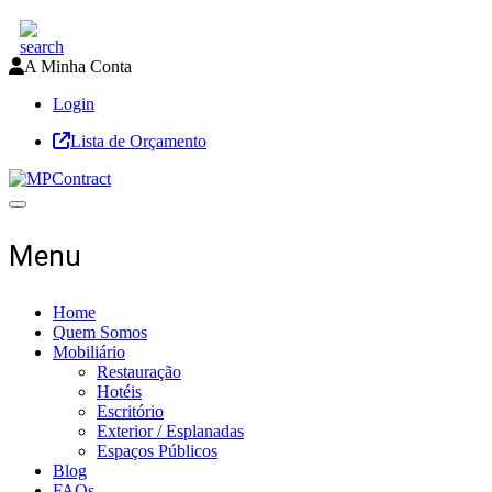
A Minha Conta
Login
Lista de Orçamento
Toggle navigation
Menu
Home
Quem Somos
Mobiliário
Restauração
Hotéis
Escritório
Exterior / Esplanadas
Espaços Públicos
Blog
FAQs