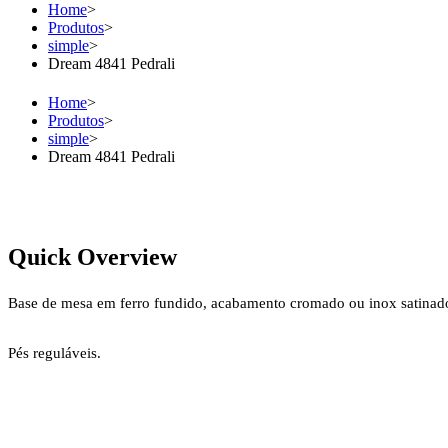
Home
>
Produtos
>
simple
>
Dream 4841 Pedrali
Home
>
Produtos
>
simple
>
Dream 4841 Pedrali
Quick Overview
Base de mesa em ferro fundido, acabamento cromado ou inox satinad
Pés reguláveis.