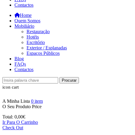
Contactos
Home
Quem Somos
Mobiliário
Restauração
Hotéis
Escritório
Exterior / Esplanadas
Espaços Públicos
Blog
FAQs
Contactos
Procurar
icon cart
A Minha Lista
0
item
O Seu Produto
Price
Total:
0,00
€
Ir Para O Carrinho
Check Out