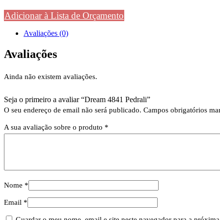
Adicionar à Lista de Orçamento
Avaliações (0)
Avaliações
Ainda não existem avaliações.
Seja o primeiro a avaliar “Dream 4841 Pedrali”
O seu endereço de email não será publicado.
Campos obrigatórios m
A sua avaliação sobre o produto
*
Nome
*
Email
*
Guardar o meu nome, email e site neste navegador para a próxima