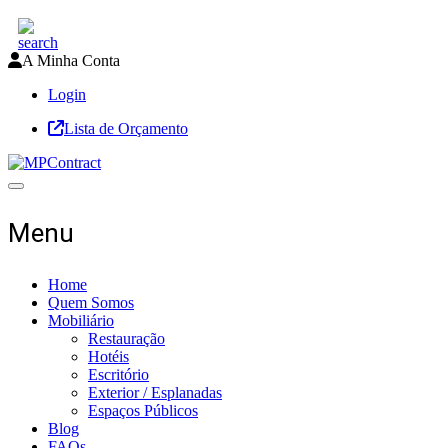
A Minha Conta
Login
Lista de Orçamento
Toggle navigation
Menu
Home
Quem Somos
Mobiliário
Restauração
Hotéis
Escritório
Exterior / Esplanadas
Espaços Públicos
Blog
FAQs