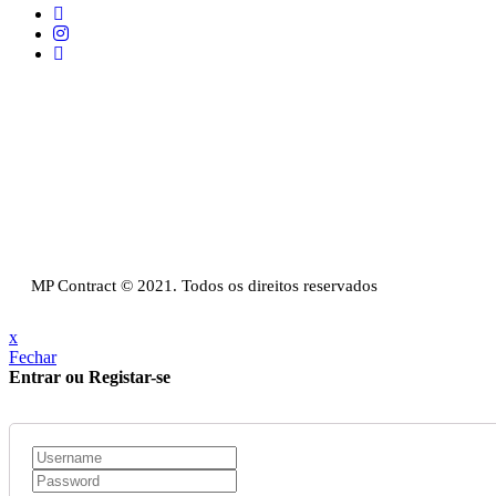
Telefone:
+351 211 653 331
Sede:
Av. do Atlântico, 16, Ed Panoramic, 14º, Escritório 8 Parque das Naç
Email:
info@mpcontract.pt
Política Privacidade & Política de Cookies
Resolução Alternativa de Litígios de Consumo
Livro de reclamações
MP Contract © 2021. Todos os direitos reservados
x
Fechar
Entrar ou Registar-se