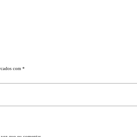
arcados com
*
 vez que eu comentar.