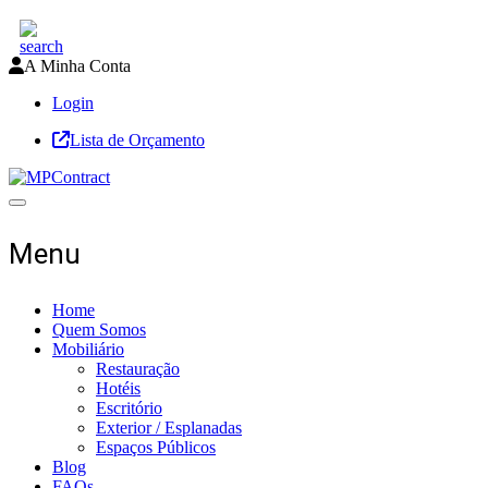
A Minha Conta
Login
Lista de Orçamento
Toggle navigation
Menu
Home
Quem Somos
Mobiliário
Restauração
Hotéis
Escritório
Exterior / Esplanadas
Espaços Públicos
Blog
FAQs