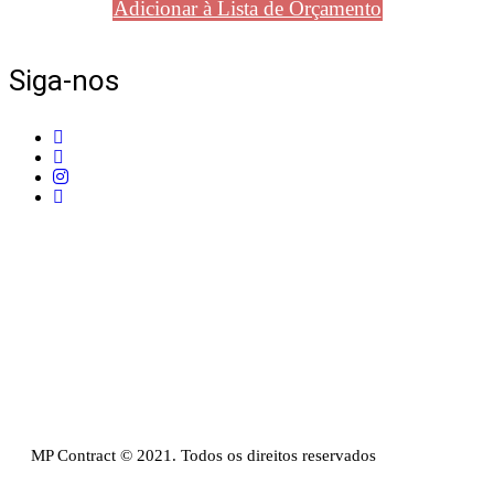
Adicionar à Lista de Orçamento
Siga-nos
Telefone:
+351 211 653 331
Sede:
Av. do Atlântico, 16, Ed Panoramic, 14º,
Escritório 8 Parque das Nações – 1990-019 Lisboa
Email:
info@mpcontract.pt
Política Privacidade & Política de Cookies
Resolução Alternativa de Litígios de Consumo
Livro de reclamações
MP Contract © 2021. Todos os direitos reservados