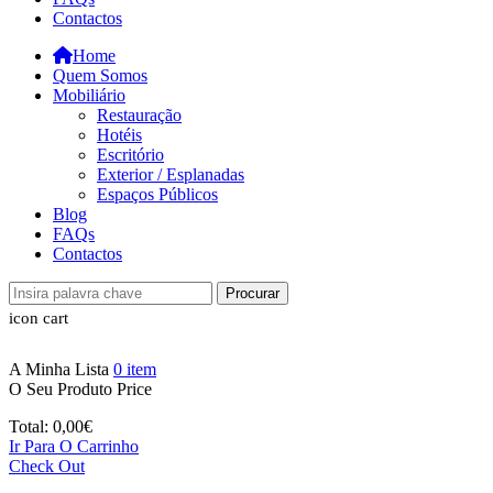
Contactos
Home
Quem Somos
Mobiliário
Restauração
Hotéis
Escritório
Exterior / Esplanadas
Espaços Públicos
Blog
FAQs
Contactos
Procurar
icon cart
A Minha Lista
0
item
O Seu Produto
Price
Total:
0,00
€
Ir Para O Carrinho
Check Out