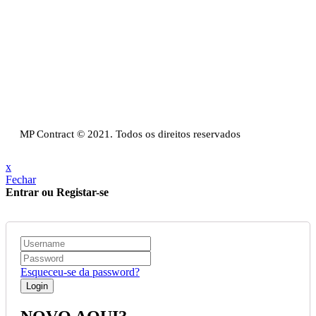
Sede:
Av. do Atlântico, 16, Ed Panoramic, 14º,
Escritório 8 Parque das Nações – 1990-019 Lisboa
Email:
info@mpcontract.pt
Política Privacidade & Política de Cookies
Resolução Alternativa de Litígios de Consumo
Livro de reclamações
MP Contract © 2021. Todos os direitos reservados
x
Fechar
Entrar ou Registar-se
Esqueceu-se da password?