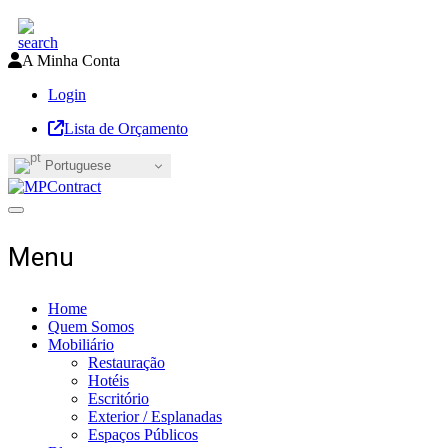
A Minha Conta
Login
Lista de Orçamento
Portuguese
Toggle navigation
Menu
Home
Quem Somos
Mobiliário
Restauração
Hotéis
Escritório
Exterior / Esplanadas
Espaços Públicos