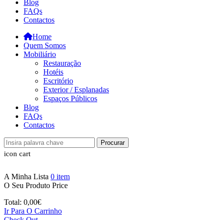
Blog
FAQs
Contactos
Home
Quem Somos
Mobiliário
Restauração
Hotéis
Escritório
Exterior / Esplanadas
Espaços Públicos
Blog
FAQs
Contactos
Procurar
icon cart
A Minha Lista
0
item
O Seu Produto
Price
Total:
0,00
€
Ir Para O Carrinho
Check Out