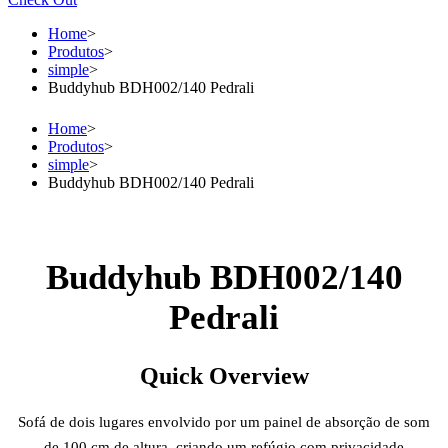
Home
>
Produtos
>
simple
>
Buddyhub BDH002/140 Pedrali
Home
>
Produtos
>
simple
>
Buddyhub BDH002/140 Pedrali
Buddyhub BDH002/140
Pedrali
Quick Overview
Sofá de dois lugares envolvido por um painel de absorção de som
de 100 cm de altura, criando um refúgio com privacidade