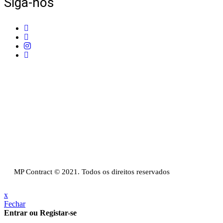
Siga-nos
Telefone:
+351 211 653 331
Sede:
Av. do Atlântico, 16, Ed Panoramic, 14º,
Escritório 8 Parque das Nações – 1990-019 Lisboa
Email:
info@mpcontract.pt
Política Privacidade & Política de Cookies
Resolução Alternativa de Litígios de Consumo
Livro de reclamações
MP Contract © 2021. Todos os direitos reservados
x
Fechar
Entrar ou Registar-se