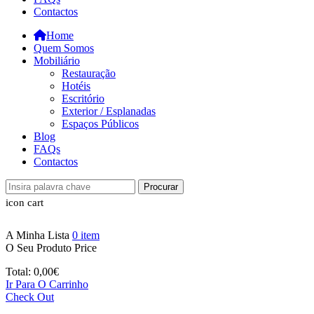
Contactos
Home
Quem Somos
Mobiliário
Restauração
Hotéis
Escritório
Exterior / Esplanadas
Espaços Públicos
Blog
FAQs
Contactos
Procurar
icon cart
A Minha Lista
0
item
O Seu Produto
Price
Total:
0,00
€
Ir Para O Carrinho
Check Out