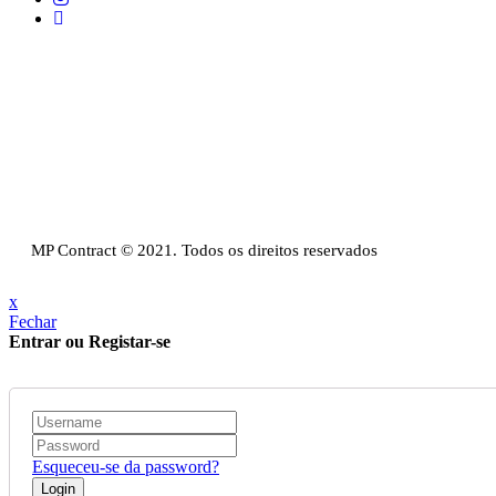
Telefone:
+351 211 653 331
Sede:
Av. do Atlântico, 16, Ed Panoramic, 14º, Escritório 8 Parque das Naç
Email:
info@mpcontract.pt
Política Privacidade & Política de Cookies
Resolução Alternativa de Litígios de Consumo
Livro de reclamações
MP Contract © 2021. Todos os direitos reservados
x
Fechar
Entrar ou Registar-se
Esqueceu-se da password?