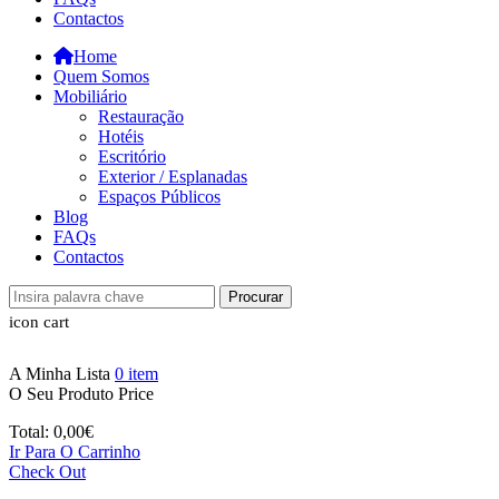
Contactos
Home
Quem Somos
Mobiliário
Restauração
Hotéis
Escritório
Exterior / Esplanadas
Espaços Públicos
Blog
FAQs
Contactos
Procurar
icon cart
A Minha Lista
0
item
O Seu Produto
Price
Total:
0,00
€
Ir Para O Carrinho
Check Out