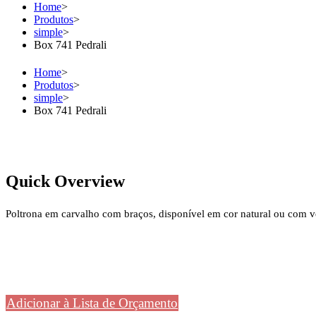
Home
>
Produtos
>
simple
>
Box 741 Pedrali
Home
>
Produtos
>
simple
>
Box 741 Pedrali
Quick Overview
Poltrona em carvalho com braços, disponível em cor natural ou com v
Adicionar à Lista de Orçamento