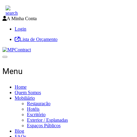
A Minha Conta
Login
Lista de Orçamento
Toggle navigation
Menu
Home
Quem Somos
Mobiliário
Restauração
Hotéis
Escritório
Exterior / Esplanadas
Espaços Públicos
Blog
FAQs