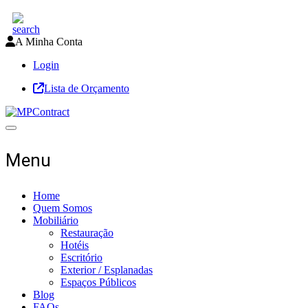
A Minha Conta
Login
Lista de Orçamento
Toggle navigation
Menu
Home
Quem Somos
Mobiliário
Restauração
Hotéis
Escritório
Exterior / Esplanadas
Espaços Públicos
Blog
FAQs