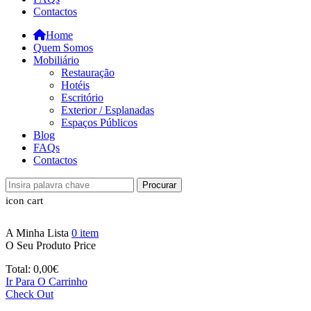
Contactos
Home
Quem Somos
Mobiliário
Restauração
Hotéis
Escritório
Exterior / Esplanadas
Espaços Públicos
Blog
FAQs
Contactos
Procurar
icon cart
A Minha Lista
0
item
O Seu Produto
Price
Total:
0,00
€
Ir Para O Carrinho
Check Out