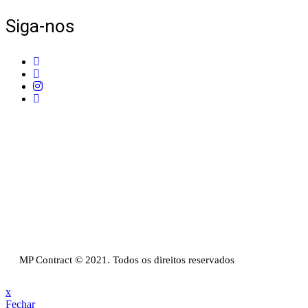
Siga-nos
Telefone:
+351 211 653 331
Sede:
Av. do Atlântico, 16, Ed Panoramic, 14º,
Escritório 8 Parque das Nações – 1990-019 Lisboa
Email:
info@mpcontract.pt
Política Privacidade & Política de Cookies
Resolução Alternativa de Litígios de Consumo
Livro de reclamações
MP Contract © 2021. Todos os direitos reservados
x
Fechar