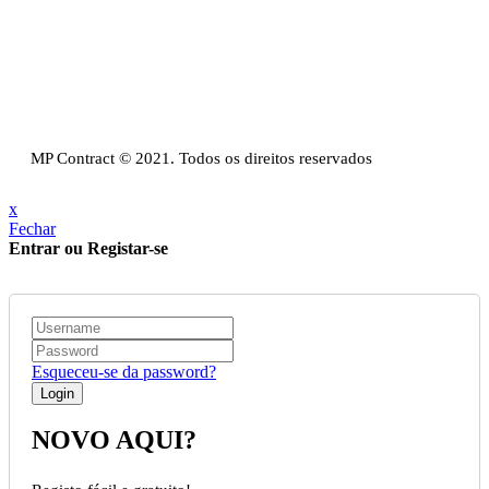
Email:
info@mpcontract.pt
Política Privacidade & Política de Cookies
Resolução Alternativa de Litígios de Consumo
Livro de reclamações
MP Contract © 2021. Todos os direitos reservados
x
Fechar
Entrar ou Registar-se
Esqueceu-se da password?
NOVO AQUI?