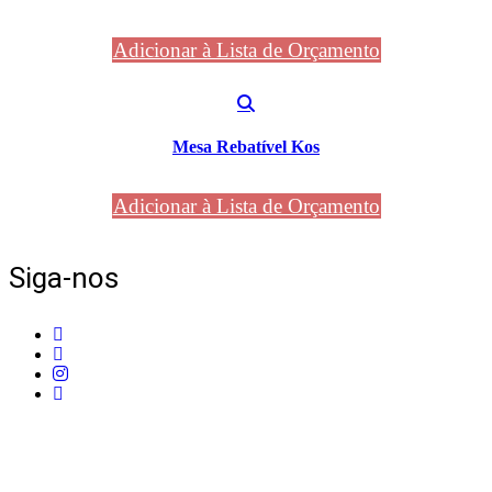
Adicionar à Lista de Orçamento
Mesa Rebatível Kos
Adicionar à Lista de Orçamento
Siga-nos
Telefone:
+351 211 653 331
Sede:
Av. do Atlântico, 16, Ed Panoramic, 14º,
Escritório 8 Parque das Nações – 1990-019 Lisboa