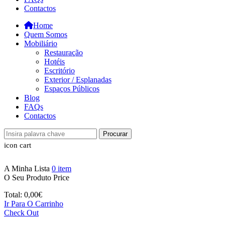
Contactos
Home
Quem Somos
Mobiliário
Restauração
Hotéis
Escritório
Exterior / Esplanadas
Espaços Públicos
Blog
FAQs
Contactos
Procurar
icon cart
A Minha Lista
0
item
O Seu Produto
Price
Total:
0,00
€
Ir Para O Carrinho
Check Out