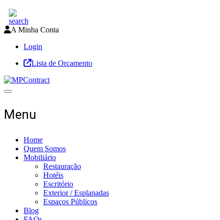
A Minha Conta
Login
Lista de Orçamento
Toggle navigation
Menu
Home
Quem Somos
Mobiliário
Restauração
Hotéis
Escritório
Exterior / Esplanadas
Espaços Públicos
Blog
FAQs