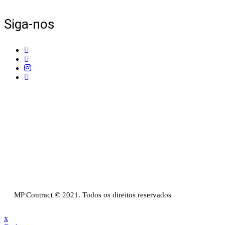
Siga-nos
Telefone:
+351 211 653 331
Sede:
Av. do Atlântico, 16, Ed Panoramic, 14º,
Escritório 8 Parque das Nações – 1990-019 Lisboa
Email:
info@mpcontract.pt
Política Privacidade & Política de Cookies
Resolução Alternativa de Litígios de Consumo
Livro de reclamações
MP Contract © 2021. Todos os direitos reservados
x