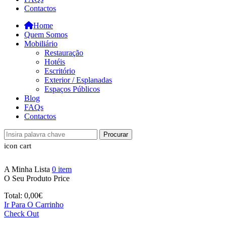
Contactos
Home
Quem Somos
Mobiliário
Restauração
Hotéis
Escritório
Exterior / Esplanadas
Espaços Públicos
Blog
FAQs
Contactos
Procurar
icon cart
A Minha Lista
0
item
O Seu Produto
Price
Total:
0,00
€
Ir Para O Carrinho
Check Out