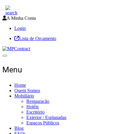
A Minha Conta
Login
Lista de Orçamento
Toggle navigation
Menu
Home
Quem Somos
Mobiliário
Restauração
Hotéis
Escritório
Exterior / Esplanadas
Espaços Públicos
Blog
FAQs