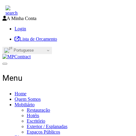
A Minha Conta
Login
Lista de Orçamento
Portuguese
Toggle navigation
Menu
Home
Quem Somos
Mobiliário
Restauração
Hotéis
Escritório
Exterior / Esplanadas
Espaços Públicos