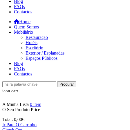
Blog
FAQs
Contactos
Home
Quem Somos
Mobiliário
Restauração
Hotéis
Escritório
Exterior / Esplanadas
Espaços Públicos
Blog
FAQs
Contactos
Procurar
icon cart
A Minha Lista
0
item
O Seu Produto
Price
Total:
0,00
€
Ir Para O Carrinho
Check Out