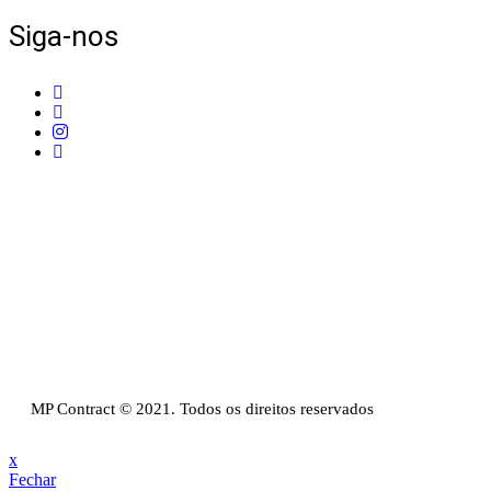
Siga-nos
Telefone:
+351 211 653 331
Sede:
Av. do Atlântico, 16, Ed Panoramic, 14º,
Escritório 8 Parque das Nações – 1990-019 Lisboa
Email:
info@mpcontract.pt
Política Privacidade & Política de Cookies
Resolução Alternativa de Litígios de Consumo
Livro de reclamações
MP Contract © 2021. Todos os direitos reservados
x
Fechar