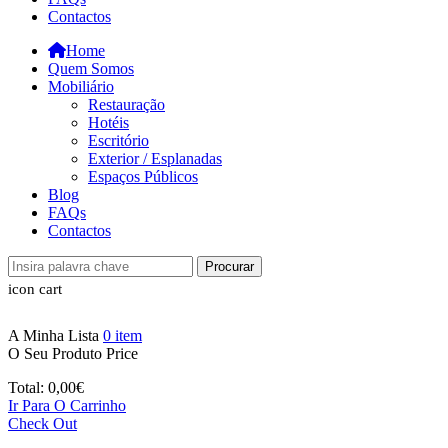
Contactos
Home
Quem Somos
Mobiliário
Restauração
Hotéis
Escritório
Exterior / Esplanadas
Espaços Públicos
Blog
FAQs
Contactos
Procurar
icon cart
A Minha Lista
0
item
O Seu Produto
Price
Total:
0,00
€
Ir Para O Carrinho
Check Out