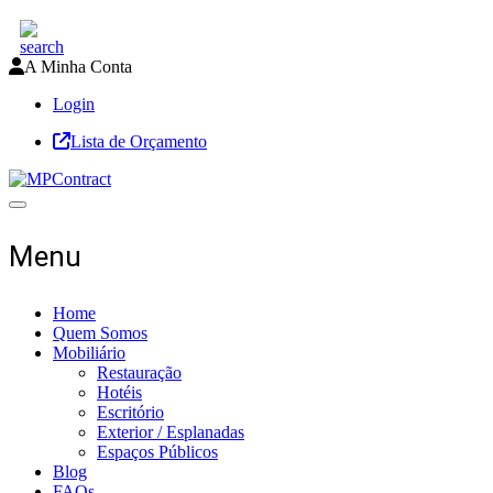
A Minha Conta
Login
Lista de Orçamento
Toggle navigation
Menu
Home
Quem Somos
Mobiliário
Restauração
Hotéis
Escritório
Exterior / Esplanadas
Espaços Públicos
Blog
FAQs