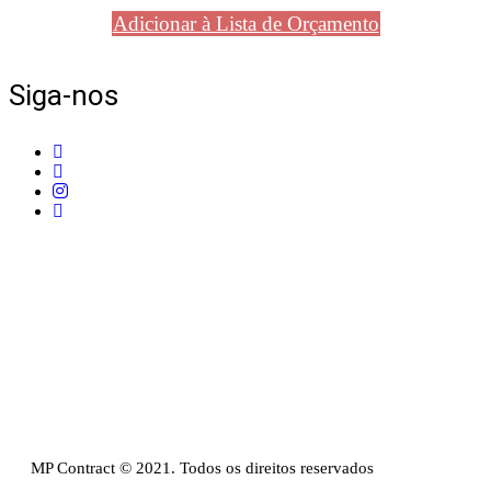
Adicionar à Lista de Orçamento
Siga-nos
Telefone:
+351 211 653 331
Sede:
Av. do Atlântico, 16, Ed Panoramic, 14º,
Escritório 8 Parque das Nações – 1990-019 Lisboa
Email:
info@mpcontract.pt
Política Privacidade & Política de Cookies
Resolução Alternativa de Litígios de Consumo
Livro de reclamações
MP Contract © 2021. Todos os direitos reservados