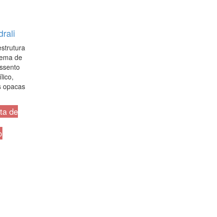
rali
strutura
tema de
Assento
lico,
s opacas
sta de
o