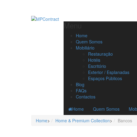
Menu
Home
Quem Somos
Mobiliário
Restauração
Hotéis
Escritório
Exterior / Esplanadas
Espaços Públicos
Blog
FAQs
Contactos
Home
Quem Somos
Mobi
Home
>
Home & Premium Collection
>
Bancos