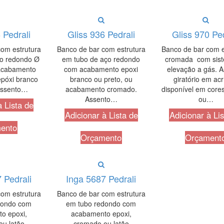
 Pedrali
Gliss 936 Pedrali
Gliss 970 Ped
om estrutura
Banco de bar com estrutura
Banco de bar com e
bo redondo Ø
em tubo de aço redondo
cromada com sis
acabamento
com acabamento epoxi
elevação a gás. 
póxi branco
branco ou preto, ou
giratório em acrí
 Assento…
acabamento cromado.
disponível em core
Assento…
ou…
à Lista de
Adicionar à Lista de
Adicionar à Li
ento
Orçamento
Orçament
 Pedrali
Inga 5687 Pedrali
om estrutura
Banco de bar com estrutura
dondo com
em tubo redondo com
o epoxi,
acabamento epoxi,
u latão
cromado ou latão