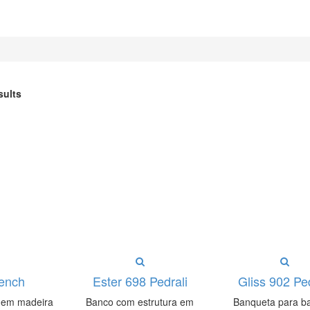
sults
Bench
Ester 698 Pedrali
Gliss 902 Ped
o em madeira
Banco com estrutura em
Banqueta para b