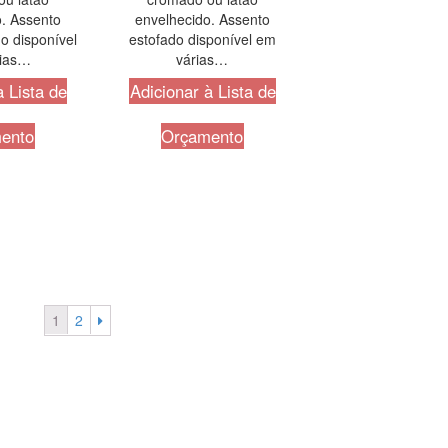
. Assento
envelhecido. Assento
o disponível
estofado disponível em
rias…
várias…
à Lista de
Adicionar à Lista de
ento
Orçamento
1
2
Telefone:
+351 211 653 331
Sede:
Av. do Atlântico, 16, Ed Pa
Parque das Nações – 1990-019 
Email:
info@mpcontract.pt