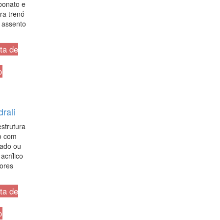
bonato e
ra trenó
 assento
sta de
o
rali
strutura
o com
ado ou
acrílico
cores
sta de
o