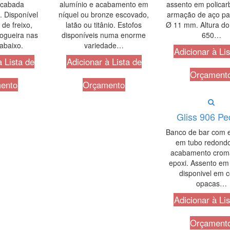
acabada
alumínio e acabamento em
assento em policar
 Disponível
níquel ou bronze escovado,
armação de aço pa
de freixo,
latão ou titânio. Estofos
Ø 11 mm. Altura do
ogueira nas
disponíveis numa enorme
650…
abaixo.
variedade…
Adicionar à Li
à Lista de
Adicionar à Lista de
Orçament
ento
Orçamento
Gliss 906 Ped
Banco de bar com e
em tubo redond
acabamento crom
epoxi. Assento em 
disponivel em 
opacas…
Adicionar à Li
Orçament