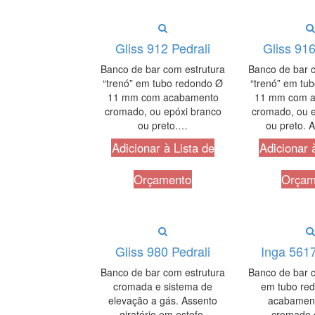
Gliss 912 Pedrali
Gliss 916
Banco de bar com estrutura
Banco de bar c
“trenó” em tubo redondo Ø
“trenó” em tu
11 mm com acabamento
11 mm com 
cromado, ou epóxi branco
cromado, ou e
ou preto.…
ou preto.
Adicionar à Lista de
Adicionar 
Orçamento
Orçam
Gliss 980 Pedrali
Inga 5617
Banco de bar com estrutura
Banco de bar c
cromada e sistema de
em tubo re
elevação a gás. Assento
acabament
giratório em estofo.
cromado o