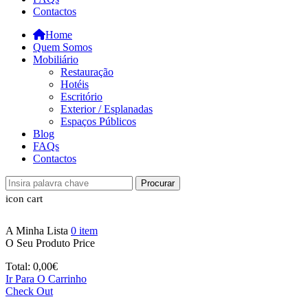
Contactos
Home
Quem Somos
Mobiliário
Restauração
Hotéis
Escritório
Exterior / Esplanadas
Espaços Públicos
Blog
FAQs
Contactos
Procurar
icon cart
A Minha Lista
0
item
O Seu Produto
Price
Total:
0,00
€
Ir Para O Carrinho
Check Out