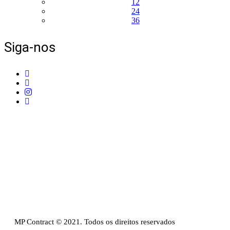
12
24
36
Siga-nos
Telefone:
+351 211 653 331
Sede:
Av. do Atlântico, 16, Ed Panoramic, 14º,
Escritório 8 Parque das Nações – 1990-019 Lisboa
Email:
info@mpcontract.pt
Política Privacidade & Política de Cookies
Resolução Alternativa de Litígios de Consumo
Livro de reclamações
MP Contract © 2021. Todos os direitos reservados