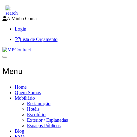
A Minha Conta
Login
Lista de Orçamento
Toggle navigation
Menu
Home
Quem Somos
Mobiliário
Restauração
Hotéis
Escritório
Exterior / Esplanadas
Espaços Públicos
Blog
FAQs