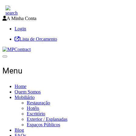
A Minha Conta
Login
Lista de Orçamento
Toggle navigation
Menu
Home
Quem Somos
Mobiliário
Restauração
Hotéis
Escritório
Exterior / Esplanadas
Espaços Públicos
Blog
FAQs