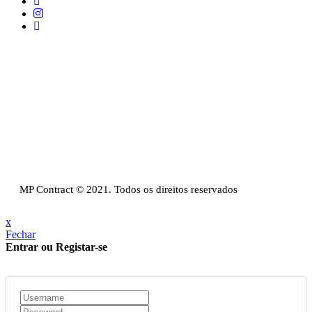
Telefone:
+351 211 653 331
Sede:
Av. do Atlântico, 16, Ed Panoramic, 14º,
Escritório 8 Parque das Nações – 1990-019 Lisboa
Email:
info@mpcontract.pt
Política Privacidade & Política de Cookies
Resolução Alternativa de Litígios de Consumo
Livro de reclamações
MP Contract © 2021. Todos os direitos reservados
x
Fechar
Entrar ou Registar-se