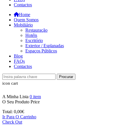
Contactos
Home
Quem Somos
Mobiliário
Restauração
Hotéis
Escritório
Exterior / Esplanadas
Espaços Públicos
Blog
FAQs
Contactos
Procurar
icon cart
A Minha Lista
0
item
O Seu Produto
Price
Total:
0,00
€
Ir Para O Carrinho
Check Out